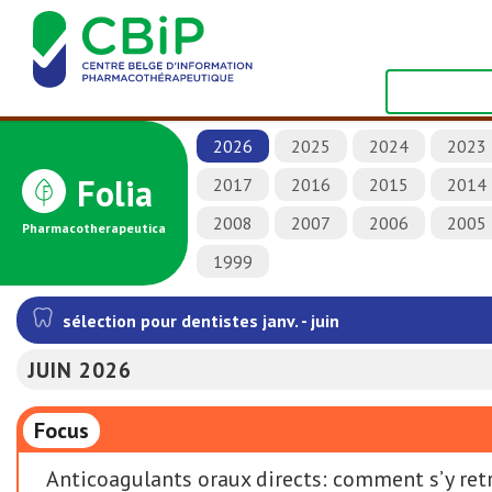
2026
2025
2024
2023
Folia
2017
2016
2015
2014
2008
2007
2006
2005
Pharmacotherapeutica
1999
sélection pour dentistes janv. - juin
JUIN 2026
Focus
Anticoagulants oraux directs: comment s’y ret