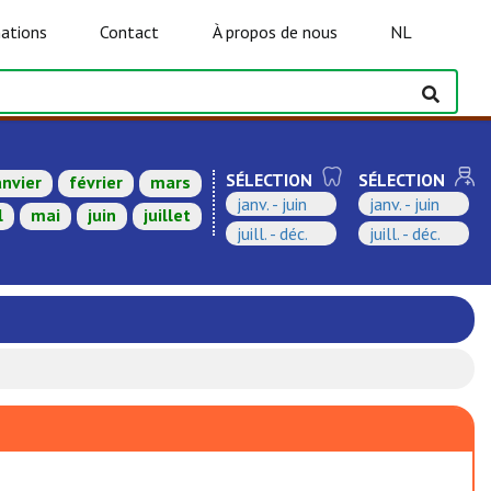
ations
Contact
À propos de nous
NL
SÉLECTION
SÉLECTION
anvier
février
mars
janv. - juin
janv. - juin
l
mai
juin
juillet
juill. - déc.
juill. - déc.