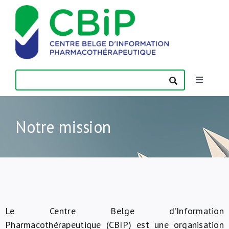
Passer
au
contenu
Toggle
Navigatio
Actualités
Notre mission
Publications
Formations
Contact
Le Centre Belge d’Information
Pharmacothérapeutique (CBIP) est une organisation