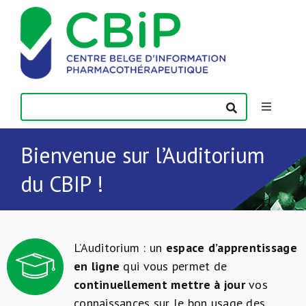
Passer
au
contenu
Toggle
Navigatio
Actualités
Bienvenue sur l’Auditorium
du CBIP !
Publications
Formations
L’Auditorium : un
espace d’apprentissage
en ligne
qui vous permet de
Contact
continuellement
mettre à jour
vos
connaissances sur le bon usage des