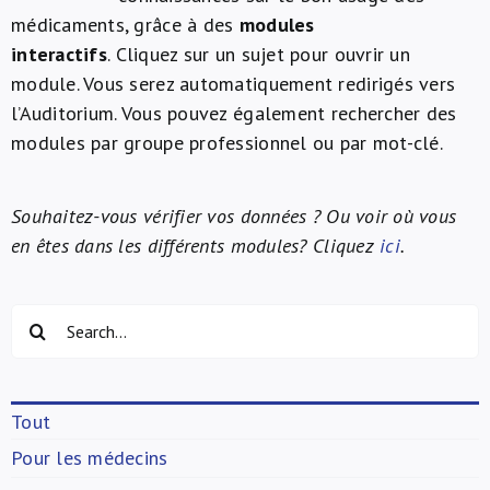
médicaments, grâce à des
modules
À propos de nous
interactifs
. Cliquez sur un sujet pour ouvrir un
module. Vous serez automatiquement redirigés vers
NL
l’Auditorium. Vous pouvez également rechercher des
modules par groupe professionnel ou par mot-clé.
Souhaitez-vous vérifier vos données ? Ou voir où vous
en êtes dans les différents modules? Cliquez
ici
.
Rechercher:
Tout
Pour les médecins