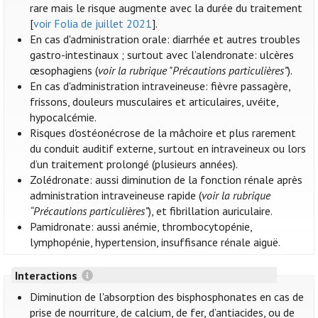
rare mais le risque augmente avec la durée du traitement
[
voir Folia de juillet 2021
].
En cas d'administration orale: diarrhée et autres troubles
gastro-intestinaux ; surtout avec l’alendronate: ulcères
œsophagiens (
voir la rubrique "Précautions particulières”
).
En cas d'administration intraveineuse: fièvre passagère,
frissons, douleurs musculaires et articulaires, uvéite,
hypocalcémie.
Risques d'ostéonécrose de la mâchoire et plus rarement
du conduit auditif externe, surtout en intraveineux ou lors
d’un traitement prolongé (plusieurs années).
Zolédronate: aussi diminution de la fonction rénale après
administration intraveineuse rapide (
voir la rubrique
“Précautions particulières”
), et fibrillation auriculaire.
Pamidronate: aussi anémie, thrombocytopénie,
lymphopénie, hypertension, insuffisance rénale aiguë.
Interactions
Diminution de l'absorption des bisphosphonates en cas de
prise de nourriture, de calcium, de fer, d’antiacides, ou de