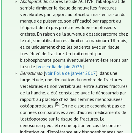
Abaloparatide
: d’après l’étude ACTIVE, l’abaloparatide
semble diminuer le risque de nouvelles fractures
vertébrales par rapport au placebo, mais en raison du
manque de puissance, son efficacité par rapport au
tériparatide n’a pas pu être évaluée sur plusieurs
critères. En raison de la survenue d’ostéosarcome chez
le rat, son utilisation est limitée à maximum 18 mois,
et ce uniquement chez les patients avec un risque
très élevé de fracture. Un traitement par
bisphosphonate pourra éventuellement être repris par
la suite [
voir Folia de juin 2026
].
Dénosumab
[
voir Folia de janvier 2017
]: dans une
large étude, une diminution du nombre de fractures
vertébrales et non vertébrales, entre autres fractures
de la hanche, a été constatée avec le dénosumab par
rapport au placebo chez des femmes ménopausées
ostéoporotiques.
On ne dispose cependant pas de
données comparatives avec d’autres médicaments de
l'ostéoporose sur le risque de fractures. Le
dénosumab peut être une option en cas de contre-
indication ou d’intolérance aux bisphosphonates par