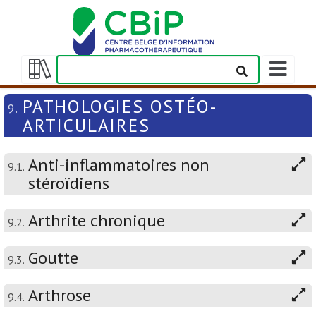
Afficher/m
la
Afficher/masquer
barre
la
PATHOLOGIES OSTÉO-
9.
de
table
ARTICULAIRES
navigation
des
matières
Anti-inflammatoires non
9.1.
stéroïdiens
Arthrite chronique
9.2.
Goutte
9.3.
Arthrose
9.4.