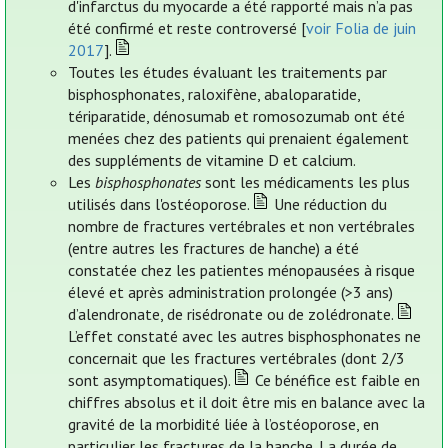
d'infarctus du myocarde a été rapporté mais n’a pas
été confirmé et reste controversé [
voir Folia de juin
2017
].
Toutes les études évaluant les traitements par
bisphosphonates, raloxifène, abaloparatide,
tériparatide, dénosumab et romosozumab ont été
menées chez des patients qui prenaient également
des suppléments de vitamine D et calcium.
Les
bisphosphonates
sont les médicaments les plus
utilisés dans l'ostéoporose.
Une réduction du
nombre de fractures vertébrales et non vertébrales
(entre autres les fractures de hanche) a été
constatée chez les patientes ménopausées à risque
élevé et après administration prolongée (>3 ans)
d’alendronate, de risédronate ou de zolédronate.
L’effet constaté avec les autres bisphosphonates ne
concernait que les fractures vertébrales (dont 2/3
sont asymptomatiques).
Ce bénéfice est faible en
chiffres absolus et il doit être mis en balance avec la
gravité de la morbidité liée à l’ostéoporose, en
particulier les fractures de la hanche. La durée de