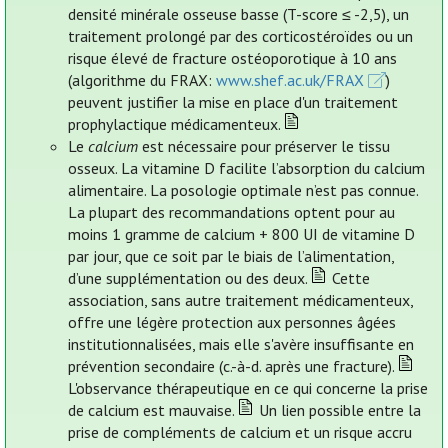
densité minérale osseuse basse (T-score ≤ -2,5), un
traitement prolongé par des corticostéroïdes ou un
risque élevé de fracture ostéoporotique à 10 ans
(algorithme du FRAX:
www.shef.ac.uk/FRAX
)
peuvent justifier la mise en place d'un traitement
prophylactique médicamenteux.
Le
calcium
est nécessaire pour préserver le tissu
osseux. La vitamine D facilite l’absorption du calcium
alimentaire. La posologie optimale n’est pas connue.
La plupart des recommandations optent pour au
moins 1 gramme de calcium + 800 UI de vitamine D
par jour, que ce soit par le biais de l’alimentation,
d’une supplémentation ou des deux.
Cette
association, sans autre traitement médicamenteux,
offre une légère protection aux personnes âgées
institutionnalisées, mais elle s'avère insuffisante en
prévention secondaire (c.-à-d. après une fracture).
L'observance thérapeutique en ce qui concerne la prise
de calcium est mauvaise.
Un lien possible entre la
prise de compléments de calcium et un risque accru