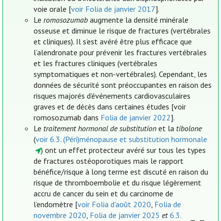
voie orale [
voir Folia de janvier 2017
].
Le
romosozumab
augmente la densité minérale
osseuse et diminue le risque de fractures (vertébrales
et cliniques). Il s’est avéré être plus efficace que
l’alendronate pour prévenir les fractures vertébrales
et les fractures cliniques (vertébrales
symptomatiques et non-vertébrales). Cependant, les
données de sécurité sont préoccupantes en raison des
risques majorés d’événements cardiovasculaires
graves et de décès dans certaines études [voir
romosozumab dans
Folia de janvier 2022
].
Le
traitement hormonal de substitution
et la
tibolone
(
voir 6.3. (Péri)ménopause et substitution hormonale
) ont un effet protecteur avéré sur tous les types
de fractures ostéoporotiques mais le rapport
bénéfice/risque à long terme est discuté en raison du
risque de thromboembolie et du risque légèrement
accru de cancer du sein et du carcinome de
l’endomètre [
voir Folia d'août 2020
,
Folia de
novembre 2020
,
Folia de janvier 2025
et
6.3.