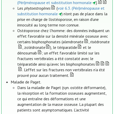
(Péri)ménopause et substitution hormonale
].
Les
phytoestrogènes
(
voir 6.3. (Péri)ménopause et
substitution hormonale
) n'ont pas de place dans la
prise en charge de l'ostéoporose, en raison d’une
innocuité au long terme non connue.
Ostéoporose chez l'homme: des données indiquent un
effet favorable sur la densité minérale osseuse avec
certains bisphosphonates (alendronate
, risédronate
, zolédronate
), le tériparatide
et le
dénosumab
; un effet favorable limité sur les
fractures vertébrales a été constaté avec le
tériparatide ainsi qu’avec les bisphosphonates
. L’effet sur les fractures non vertébrales n’a été
prouvé pour aucun traitement.
Maladie de Paget.
Dans la maladie de Paget (syn. ostéite déformante),
la résorption et la formation osseuses augmentent,
ce qui entraîne des déformations et une
augmentation de la masse osseuse. La plupart des
patients sont asymptomatiques. L'activité