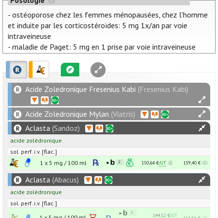
- ostéoporose chez les femmes ménopausées, chez l'homme
et induite par les corticostéroïdes: 5 mg 1x/an par voie
intraveineuse
- maladie de Paget: 5 mg en 1 prise par voie intraveineuse
Acide Zoledronique Fresenius Kabi
(Fresenius Kabi)
Acide Zoledronique Mylan
(Viatris)
Aclasta
(Sandoz)
acide zolédronique
sol. perf. i.v. [flac.]
1 x
5
mg
/
100
ml
150,64 €
/UT
159,40 €
Aclasta
(Abacus)
acide zolédronique
sol. perf. i.v. [flac.]
144,52 €
/UT
1 x
5
mg
/
100
ml