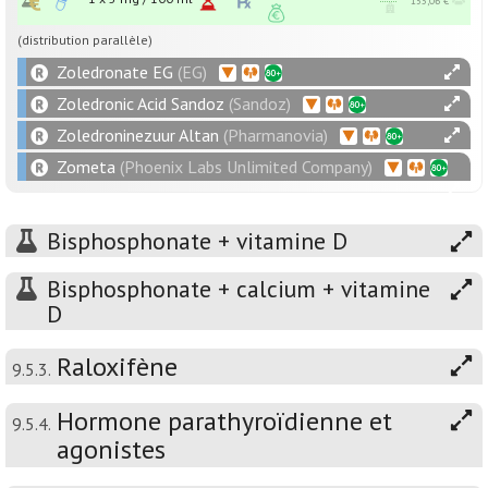
153,06 €
(distribution parallèle)
Zoledronate EG
(EG)
Zoledronic Acid Sandoz
(Sandoz)
Zoledroninezuur Altan
(Pharmanovia)
Zometa
(Phoenix Labs Unlimited Company)
Bisphosphonate + vitamine D
Bisphosphonate + calcium + vitamine
D
Raloxifène
9.5.3.
Hormone parathyroïdienne et
9.5.4.
agonistes