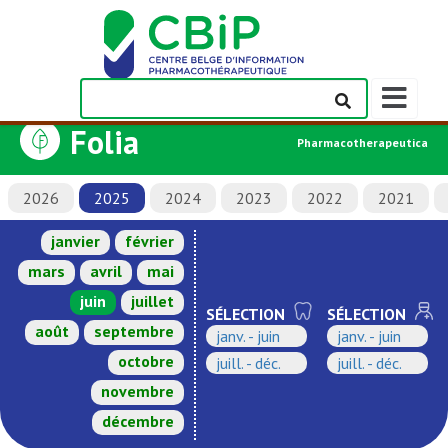
Afficher/m
la
Folia
barre
Pharmacotherapeutica
de
navigation
2026
2025
2024
2023
2022
2021
janvier
février
mars
avril
mai
juin
juillet
SÉLECTION
SÉLECTION
août
septembre
janv. - juin
janv. - juin
octobre
juill. - déc.
juill. - déc.
novembre
décembre