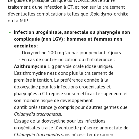
Le guide de pratique clinique du WOREL porte sur le
traitement d’une infection à CT, et non sur le traitement
d’éventuelles complications telles que l’épididymo-orchite
ou la MIP.
Infection urogénitale, anorectale ou pharyngée non
compliquée (non LGV) : hommes et femmes non
enceintes :
-
Doxycycline 100 mg 2x par jour pendant 7 jours.
- En cas de contre-indication ou d’intolérance :
Azithromycine
1 g par voie orale (dose unique).
L’azithromycine n’est donc plus le traitement de
première intention. La préférence donnée à la
doxycycline pour les infections urogénitales et
pharyngées à CT repose sur son efficacité supérieure et
son moindre risque de développement
d'antibiorésistance (y compris pour d’autres germes que
Chlamydia trachomatis
).
L’usage de la doxycycline pour les infections
urogénitales traite l’éventuelle présence anorectale de
Chlamydia trachomatis
sans nécessiter d’examen