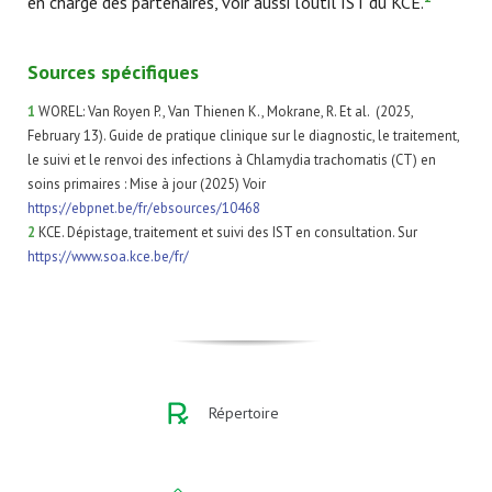
en charge des partenaires, voir aussi l’outil IST du KCE.
Sources spécifiques
1
WOREL: Van Royen P., Van Thienen K., Mokrane, R. Et al. (2025,
February 13). Guide de pratique clinique sur le diagnostic, le traitement,
le suivi et le renvoi des infections à Chlamydia trachomatis (CT) en
soins primaires : Mise à jour (2025) Voir
https://ebpnet.be/fr/ebsources/10468
2
KCE. Dépistage, traitement et suivi des IST en consultation. Sur
https://www.soa.kce.be/fr/
Répertoire