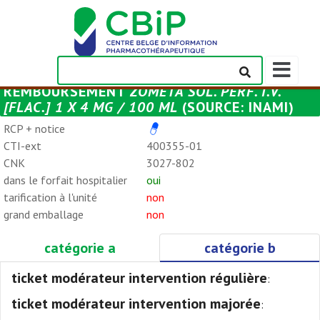
Afficher/m
la
REMBOURSEMENT
ZOMETA SOL. PERF. I.V.
barre
[FLAC.] 1 X 4 MG / 100 ML
(SOURCE: INAMI)
de
navigation
RCP + notice
CTI-ext
400355-01
CNK
3027-802
dans le forfait hospitalier
oui
tarification à l'unité
non
grand emballage
non
catégorie a
catégorie b
ticket modérateur intervention régulière
:
ticket modérateur intervention majorée
: