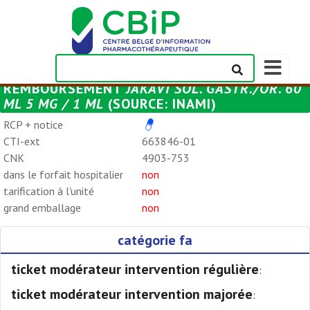
Afficher/m
la
REMBOURSEMENT
JAKAVI SOL. GASTR./OR. 60
barre
ML 5 MG / 1 ML
(SOURCE: INAMI)
de
navigation
RCP + notice
CTI-ext
663846-01
CNK
4903-753
dans le forfait hospitalier
non
tarification à l'unité
non
grand emballage
non
catégorie fa
ticket modérateur intervention régulière
:
ticket modérateur intervention majorée
: