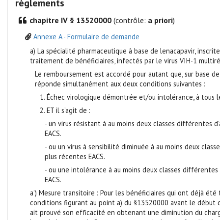
règlements
chapitre IV § 13520000
(contrôle:
a priori
)
Annexe A - Formulaire de demande
a) La spécialité pharmaceutique à base de lenacapavir, inscrite
traitement de bénéficiaires, infectés par le virus VIH-1 multir
Le remboursement est accordé pour autant que, sur base de l
réponde simultanément aux deux conditions suivantes :
1. Échec virologique démontrée et/ou intolérance, à tous
2. ET il s’agit de :
- un virus résistant à au moins deux classes différentes
EACS.
- ou un virus à sensibilité diminuée à au moins deux cla
plus récentes EACS.
- ou une intolérance à au moins deux classes différentes
EACS.
a’) Mesure transitoire : Pour les bénéficiaires qui ont déjà 
conditions figurant au point a) du §13520000 avant le début 
ait prouvé son efficacité en obtenant une diminution du charge