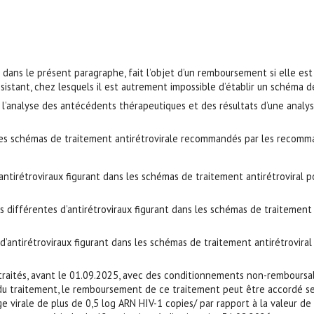
 dans le présent paragraphe, fait l’objet d’un remboursement si elle est 
ésistant, chez lesquels il est autrement impossible d’établir un schéma d
’analyse des antécédents thérapeutiques et des résultats d’une analyse
 les schémas de traitement antirétrovirale recommandés par les recomm
 d’antirétroviraux figurant dans les schémas de traitement antirétrovir
sses différentes d’antirétroviraux figurant dans les schémas de traiteme
 d’antirétroviraux figurant dans les schémas de traitement antirétrovi
été traités, avant le 01.09.2025, avec des conditionnements non-rembour
du traitement, le remboursement de ce traitement peut être accordé sel
 virale de plus de 0,5 log ARN HIV-1 copies/ par rapport à la valeur de