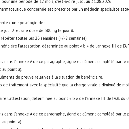
n pour une période de 12 mois, c’est-à-dire jusqu’au 31.08.2026
pharmaceutique concernée est prescrite par un médecin spécialiste att
pte d’une posologie de :
le jour 2, et une dose de 300mg le jour 8.
 répéter toutes les 26 semaines (+/- 2 semaines).
éficiaire l’attestation, déterminée au point « b » de l’annexe III de l
s dans l’annexe A de ce paragraphe, signé et dûment complété par le mé
 au point a).
léments de preuve relatives à la situation du bénéficiaire.
is de traitement avec la spécialité que la charge virale a diminué de mo
iaire l’attestation, déterminée au point « b » de l’annexe III de l’A.R. 
s dans l’annexe A de ce paragraphe, signé et dûment complété par le par
 au point a).