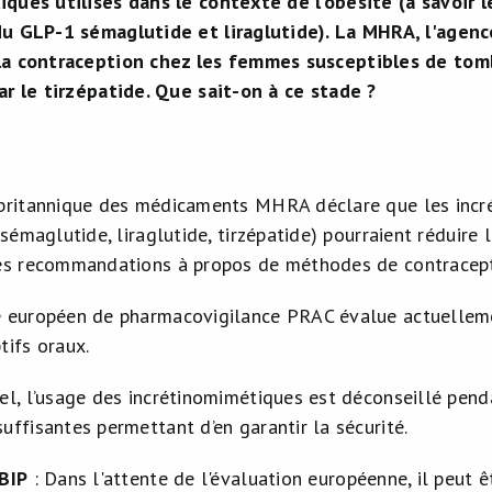
ques utilisés dans le contexte de l’obésité (à savoir 
du GLP-1 sémaglutide et liraglutide). La MHRA, l'agen
la contraception chez les femmes susceptibles de tom
ar le tirzépatide. Que sait-on à ce stade ?
s
britannique des médicaments MHRA déclare que les incré
 (sémaglutide, liraglutide, tirzépatide) pourraient réduire
es recommandations à propos de méthodes de contracept
 européen de pharmacovigilance PRAC évalue actuellemen
tifs oraux.
el, l’usage des incrétinomimétiques est déconseillé penda
uffisantes permettant d’en garantir la sécurité.
BIP
: Dans l'attente de l'évaluation européenne, il peut ê