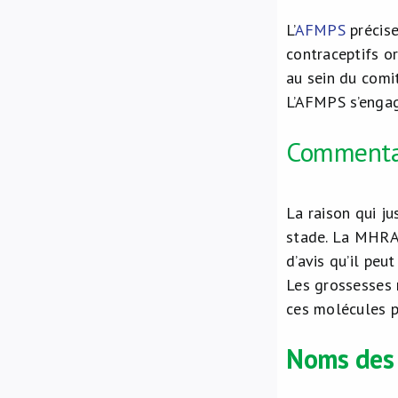
L’
AFMPS
précise
contraceptifs o
au sein du com
L’AFMPS s’engag
Commenta
La raison qui j
stade. La MHRA 
d’avis qu’il peu
Les grossesses 
ces molécules p
Noms des 