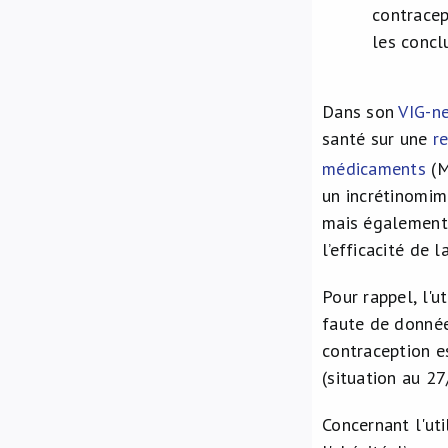
contracep
les concl
Dans son
VIG-n
santé sur une
r
médicaments
(
un incrétinomim
mais également 
l’efficacité de 
Pour rappel, l'
faute de données
contraception e
(situation au 2
Concernant l'ut