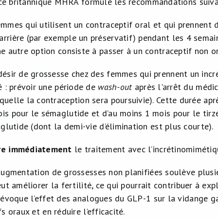
ence britannique MHRA formule les recommandations suiva
mmes qui utilisent un contraceptif oral et qui prennent d
rrière (par exemple un préservatif) pendant les 4 semai
e autre option consiste à passer à un contraceptif non or
désir de grossesse chez des femmes qui prennent un incr
é : prévoir une période de
wash-out
après l'arrêt du médi
uelle la contraception sera poursuivie). Cette durée aprè
is pour le sémaglutide et d’au moins 1 mois pour le tirzé
aglutide (dont la demi-vie d’élimination est plus courte).
pre immédiatement
le traitement avec l’incrétinomiméti
augmentation de grossesses non planifiées soulève plusie
ut améliorer la fertilité, ce qui pourrait contribuer à ex
évoque l’effet des analogues du GLP-1 sur la vidange gas
s oraux et en réduire l’efficacité.