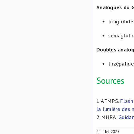
Analogues du G
liraglutid
sémagluti
Doubles analog
tirzépatid
Sources
1
AFMPS.
Flash
la lumière des 
2
MHRA.
Guidan
4 juillet 2025