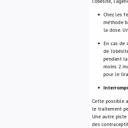
l'obésité, l’ag
Chez les fe
méthode ba
la dose. Un
En cas de 
de l’obésit
pendant laq
moins 2 mo
pour le lir
Interrom
Cette possible 
le traitement pe
Une autre piste 
des contraceptif