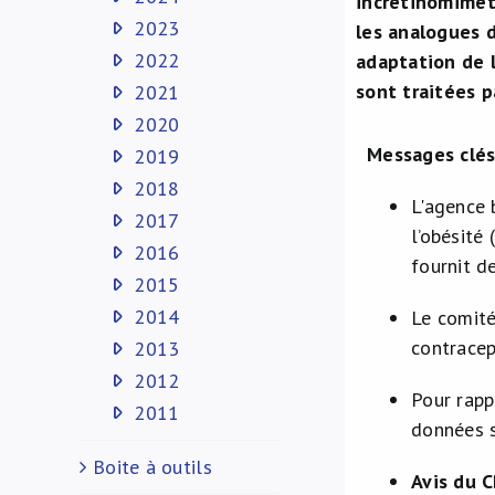
incrétinomiméti
2023
les analogues 
2022
adaptation de 
sont traitées p
2021
2020
Messages clé
2019
2018
L'agence 
2017
l’obésité
2016
fournit d
2015
2014
Le comité
contracep
2013
2012
Pour rapp
2011
données s
Boite à outils
Avis du C