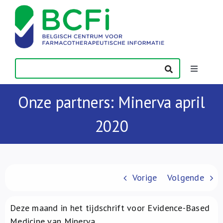
Skip
to
content
Toggle
Navigatio
Nieuws
Onze partners: Minerva april
2020
Publicaties
Vorming
Vorige
Volgende
Contact
Deze maand in het tijdschrift voor Evidence-Based
Medicine van Minerva.