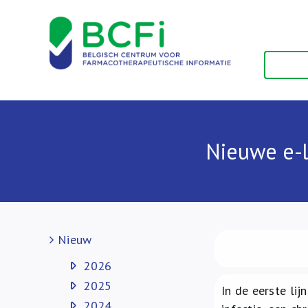
Skip
to
content
Nieuwe e-l
Nieuw
2026
2025
In de eerste li
2024