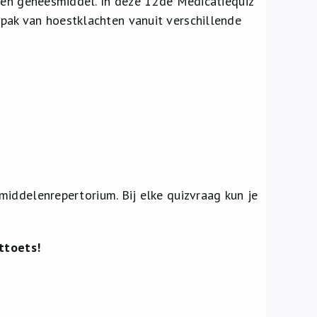
 een geneesmiddel. In deze 12de Medicatiequiz
pak van hoestklachten vanuit verschillende
middelenrepertorium. Bij elke quizvraag kun je
ttoets!