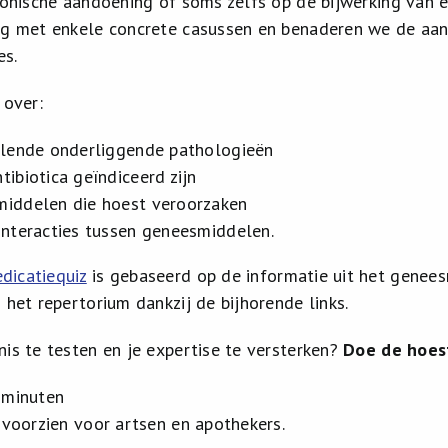
hronische aandoening of soms zelfs op de bijwerking van
ag met enkele concrete casussen en benaderen we de aan
es.
 over:
llende onderliggende pathologieën
tibiotica geïndiceerd zijn
iddelen die hoest veroorzaken
interacties tussen geneesmiddelen.
dicatiequiz
is gebaseerd op de informatie uit het genees
 het repertorium dankzij de bijhorende links.
nis te testen en je expertise te versterken?
Doe de hoes
 minuten
s voorzien voor artsen en apothekers.