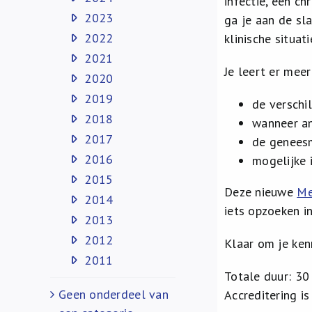
infectie, een c
2023
ga je aan de sl
2022
klinische situati
2021
Je leert er meer
2020
2019
de verschi
2018
wanneer an
2017
de geneesm
2016
mogelijke 
2015
Deze nieuwe
Me
2014
iets opzoeken in
2013
2012
Klaar om je ken
2011
Totale duur: 30
Geen onderdeel van
Accreditering i