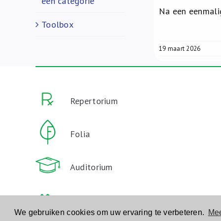
een categorie
Na een eenmalig
Toolbox
19 maart 2026
Repertorium
Folia
Auditorium
Formularium Ouderenzorg
We gebruiken cookies om uw ervaring te verbeteren.
Mee