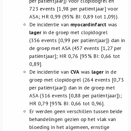
per patiëntjaar]) voor clopidogrel en
723 events [1,98 per patiëntjaar] voor
ASA; HR 0,99 (95% BI: 0,89 tot 1,09)).
De incidentie van
myocardinfarct
was
lager
in de groep met clopidogrel
(356 events [0,99 per patiëntjaar]) dan in
de groep met ASA (457 events [1,27 per
patiëntjaar]; HR 0,76 [95% BI: 0,66 tot
0,89].
De incidentie van
CVA
was
lager
in de
groep met clopidogrel (264 events [0,73
per patiëntjaar]) dan in de groep met
ASA (316 events [0,88 per patiëntjaar]);
HR 0,79 [95% BI: 0,66 tot 0,96].
Er werden geen verschillen tussen beide
behandelingen gezien op het vlak van
bloeding in het algemeen, ernstige