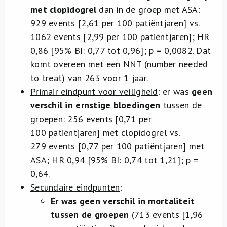
met clopidogrel
dan in de groep met ASA:
929 events [2,61 per 100 patiëntjaren] vs.
1062 events [2,99 per 100 patiëntjaren]; HR
0,86 [95% BI: 0,77 tot 0,96]; p = 0,0082. Dat
komt overeen met een NNT (number needed
to treat) van 263 voor 1 jaar.
Primair eindpunt voor veiligheid
: er was
geen
verschil in ernstige bloedingen
tussen de
groepen: 256 events [0,71 per
100 patiëntjaren] met clopidogrel vs.
279 events [0,77 per 100 patiëntjaren] met
ASA; HR 0,94 [95% BI: 0,74 tot 1,21]; p =
0,64.
Secundaire eindpunten
:
Er was geen verschil in mortaliteit
tussen de groepen
(713 events [1,96