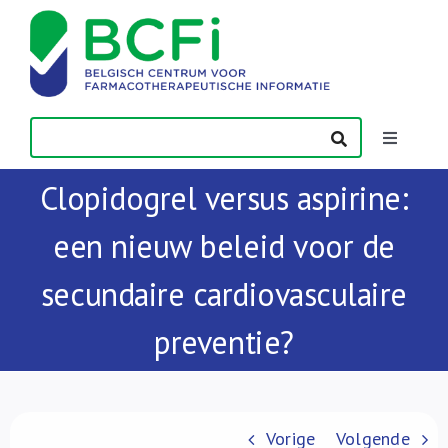
Skip
to
content
Toggle
Navigatio
Clopidogrel versus aspirine:
Nieuws
een nieuw beleid voor de
Publicaties
secundaire cardiovasculaire
Vorming
preventie?
Contact
Vorige
Volgende